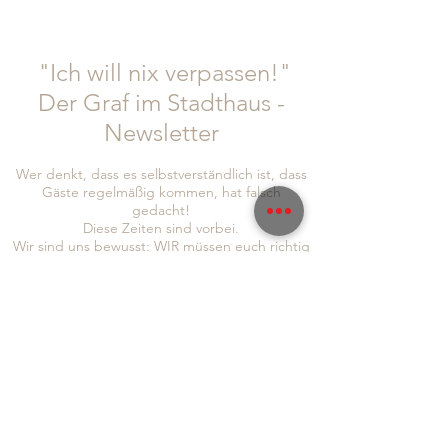
"Ich will nix verpassen!"
Der Graf im Stadthaus -
Newsletter
Wer denkt, dass es selbstverständlich ist, dass
Gäste regelmäßig kommen, hat falsch
gedacht!
Diese Zeiten sind vorbei.
Wir sind uns bewusst: WIR müssen euch richtig
was bieten. IHR müsst euch bei uns wohl fühlen
und auch wir haben die Bringschuld, euch
Informationen und Neuigkeiten zukommen zu
lassen!
Um auch sichergehen zu können, dass wir euch
alle erreichen, seid doch so lieb und folgt uns
gleich auf
Instagram
und
Facebook
, abonniert
auch gerne unseren Newsletter, um immer so
schnell wie möglich von allen Neuigkeiten zu
erfahren: