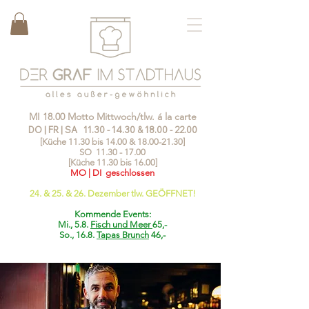
MI 18.00 Motto Mittwoch/tlw. á la carte
DO | FR | SA
11.30 - 14.30
&
18.00 - 22.00
[Küche 11.30 bis 14.00 &
18.00-21.30
]
SO
11.30 - 17.00
[Küche 11.30 bis 16.00]
MO | DI geschlossen
24. & 25. & 26. Dezember tlw. GEÖFFNET!
Kommende Events:
Mi., 5.8.
Fisch und Meer
65,-
So., 16.8.
Tapas Brunch
46,-