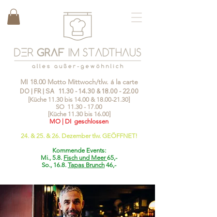
MI 18.00 Motto Mittwoch/tlw. á la carte
DO | FR | SA
11.30 - 14.30
&
18.00 - 22.00
[Küche 11.30 bis 14.00 &
18.00-21.30
]
SO
11.30 - 17.00
[Küche 11.30 bis 16.00]
MO | DI geschlossen
24. & 25. & 26. Dezember tlw. GEÖFFNET!
Kommende Events:
Mi., 5.8.
Fisch und Meer
65,-
So., 16.8.
Tapas Brunch
46,-