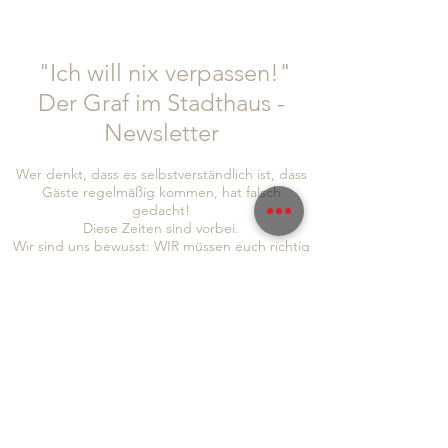
"Ich will nix verpassen!"
Der Graf im Stadthaus -
Newsletter
Wer denkt, dass es selbstverständlich ist, dass
Gäste regelmäßig kommen, hat falsch
gedacht!
Diese Zeiten sind vorbei.
Wir sind uns bewusst: WIR müssen euch richtig
was bieten. IHR müsst euch bei uns wohl fühlen
und auch wir haben die Bringschuld, euch
Informationen und Neuigkeiten zukommen zu
lassen!
Um auch sichergehen zu können, dass wir euch
alle erreichen, seid doch so lieb und folgt uns
gleich auf
Instagram
und
Facebook
, abonniert
auch gerne unseren Newsletter, um immer so
schnell wie möglich von allen Neuigkeiten zu
erfahren: