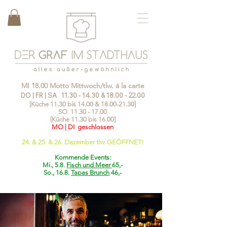
MI 18.00 Motto Mittwoch/tlw. á la carte
DO | FR | SA
11.30 - 14.30
&
18.00 - 22.00
[Küche 11.30 bis 14.00 &
18.00-21.30
]
SO
11.30 - 17.00
[Küche 11.30 bis 16.00]
MO | DI geschlossen
24. & 25. & 26. Dezember tlw. GEÖFFNET!
Kommende Events:
Mi., 5.8.
Fisch und Meer
65,-
So., 16.8.
Tapas Brunch
46,-