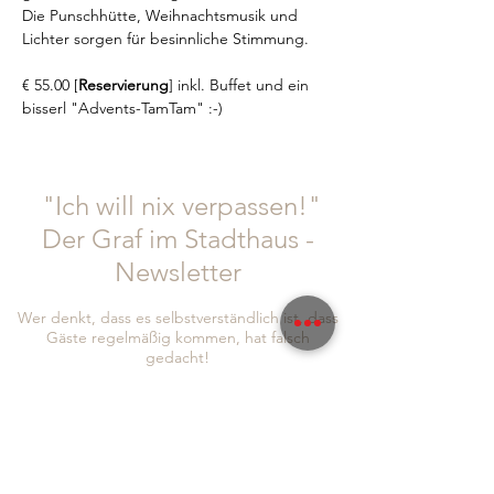
Die Punschhütte, Weihnachtsmusik und 
Lichter sorgen für besinnliche Stimmung.
€ 55.00 [
Reservierung
] inkl. Buffet und ein 
bisserl "Advents-TamTam" :-)
"Ich will nix verpassen!"
Der Graf im Stadthaus -
Newsletter
Wer denkt, dass es selbstverständlich ist, dass
Gäste regelmäßig kommen, hat falsch
gedacht!
Diese Zeiten sind vorbei.
Wir sind uns bewusst: WIR müssen euch richtig
was bieten. IHR müsst euch bei uns wohl fühlen
und auch wir haben die Bringschuld, euch
Informationen und Neuigkeiten zukommen zu
lassen!