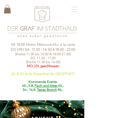
MI 18.00 Motto Mittwoch/tlw. á la carte
DO | FR | SA
11.30 - 14.30
&
18.00 - 22.00
[Küche 11.30 bis 14.00 &
18.00-21.30
]
SO
11.30 - 17.00
[Küche 11.30 bis 16.00]
MO | DI geschlossen
24. & 25. & 26. Dezember tlw. GEÖFFNET!
Kommende Events:
Mi., 5.8.
Fisch und Meer
65,-
So., 16.8.
Tapas Brunch
46,-