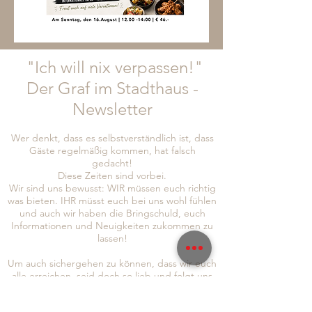
"Ich will nix verpassen!"
Der Graf im Stadthaus -
Newsletter
Wer denkt, dass es selbstverständlich ist, dass
Gäste regelmäßig kommen, hat falsch
gedacht!
Diese Zeiten sind vorbei.
Wir sind uns bewusst: WIR müssen euch richtig
was bieten. IHR müsst euch bei uns wohl fühlen
und auch wir haben die Bringschuld, euch
Informationen und Neuigkeiten zukommen zu
lassen!
Um auch sichergehen zu können, dass wir euch
alle erreichen, seid doch so lieb und folgt uns
gleich auf
Instagram
und
Facebook
, abonniert
auch gerne unseren Newsletter, um immer so