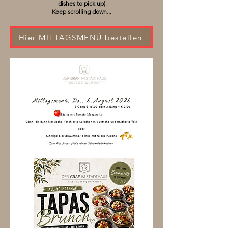
dishes to pick up)
Keep scrolling down...
Hier MITTAGSMENÜ bestellen