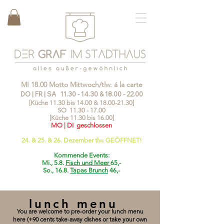
MI 18.00 Motto Mittwoch/tlw. á la carte
DO | FR | SA
11.30 - 14.30
&
18.00 - 22.00
[Küche 11.30 bis 14.00 &
18.00-21.30
]
SO
11.30 - 17.00
[Küche 11.30 bis 16.00]
MO | DI geschlossen
24. & 25. & 26. Dezember tlw. GEÖFFNET!
Kommende Events:
Mi., 5.8.
Fisch und Meer
65,-
So., 16.8.
Tapas Brunch
46,-
lunch menu
You are welcome to pre-order your lunch menu
here (+90 cents take-away dishes or take your own