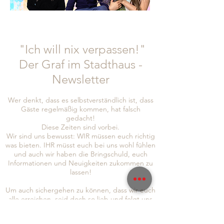
"Ich will nix verpassen!"
Der Graf im Stadthaus -
Newsletter
Wer denkt, dass es selbstverständlich ist, dass
Gäste regelmäßig kommen, hat falsch
gedacht!
Diese Zeiten sind vorbei.
Wir sind uns bewusst: WIR müssen euch richtig
was bieten. IHR müsst euch bei uns wohl fühlen
und auch wir haben die Bringschuld, euch
Informationen und Neuigkeiten zukommen zu
lassen!
Um auch sichergehen zu können, dass wir euch
alle erreichen, seid doch so lieb und folgt uns
gleich auf
Instagram
und
Facebook
, abonniert
auch gerne unseren Newsletter, um immer so