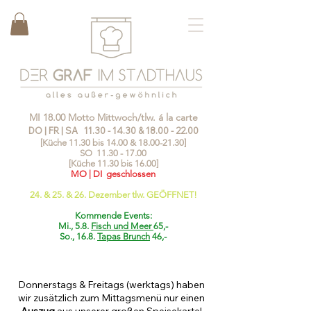
MI 18.00 Motto Mittwoch/tlw. á la carte
DO | FR | SA
11.30 - 14.30
&
18.00 - 22.00
[Küche 11.30 bis 14.00 &
18.00-21.30
]
SO
11.30 - 17.00
[Küche 11.30 bis 16.00]
MO | DI geschlossen
24. & 25. & 26. Dezember tlw. GEÖFFNET!
Kommende Events:
Mi., 5.8.
Fisch und Meer
65,-
So., 16.8.
Tapas Brunch
46,-
Donnerstags & Freitags (werktags) haben
wir zusätzlich zum Mittagsmenü nur einen