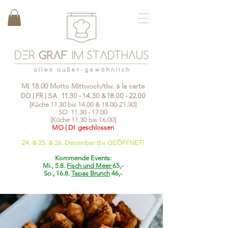
MI 18.00 Motto Mittwoch/tlw. á la carte
DO | FR | SA
11.30 - 14.30
&
18.00 - 22.00
[Küche 11.30 bis 14.00 &
18.00-21.30
]
SO
11.30 - 17.00
[Küche 11.30 bis 16.00]
MO | DI geschlossen
24. & 25. & 26. Dezember tlw. GEÖFFNET!
Kommende Events:
Mi., 5.8.
Fisch und Meer
65,-
So., 16.8.
Tapas Brunch
46,-