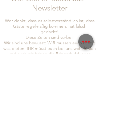
Newsletter
Wer denkt, dass es selbstverständlich ist, dass
Gäste regelmäßig kommen, hat falsch
gedacht!
Diese Zeiten sind vorbei.
Wir sind uns bewusst: WIR müssen euch richtig
was bieten. IHR müsst euch bei uns wohl fühlen
und auch wir haben die Bringschuld, euch
Informationen und Neuigkeiten zukommen zu
lassen!
Um auch sichergehen zu können, dass wir euch
alle erreichen, seid doch so lieb und folgt uns
gleich auf
Instagram
und
Facebook
, abonniert
auch gerne unseren Newsletter, um immer so
schnell wie möglich von allen Neuigkeiten zu
erfahren:
Absenden