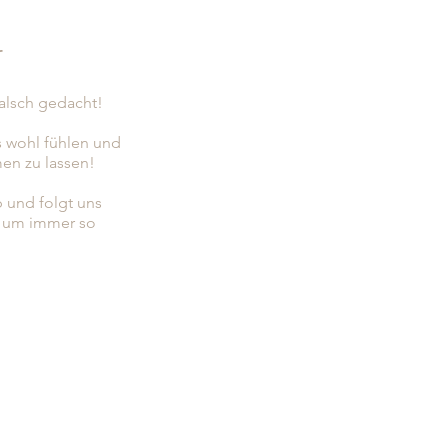
r
falsch gedacht!
s wohl fühlen und
en zu lassen!
b und folgt uns
, um immer so