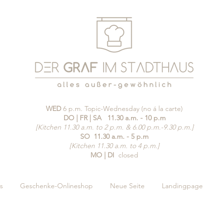
WED
6 p.m. Topic-Wednesday (no á la carte)
DO | FR | SA
11.30 a.m. - 10 p.m
[Kitchen 11.30 a.m. to 2 p.m. & 6.00 p.m.-9.30 p.m.]
SO
11.30 a.m. - 5 p.m
[Kitchen 11.30 a.m. to 4 p.m.]
MO | DI
closed
s
Geschenke-Onlineshop
Neue Seite
Landingpage