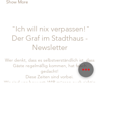
Show More
"Ich will nix verpassen!"
Der Graf im Stadthaus -
Newsletter
Wer denkt, dass es selbstverständlich ist, dass
Gäste regelmäßig kommen, hat falsch
gedacht!
Diese Zeiten sind vorbei.
Wir sind uns bewusst: WIR müssen euch richtig
was bieten. IHR müsst euch bei uns wohl fühlen
und auch wir haben die Bringschuld, euch
Informationen und Neuigkeiten zukommen zu
lassen!
Um auch sichergehen zu können, dass wir euch
alle erreichen, seid doch so lieb und folgt uns
gleich auf
Instagram
und
Facebook
, abonniert
auch gerne unseren Newsletter, um immer so
schnell wie möglich von allen Neuigkeiten zu