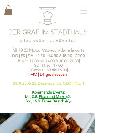
MI 18.00 Motto Mittwoch/tlw. á la carte
DO | FR | SA
11.30 - 14.30
&
18.00 - 22.00
[Küche 11.30 bis 14.00 &
18.00-21.30
]
SO
11.30 - 17.00
[Küche 11.30 bis 16.00]
MO | DI geschlossen
24. & 25. & 26. Dezember tlw. GEÖFFNET!
Kommende Events:
Mi., 5.8.
Fisch und Meer
65,-
So., 16.8.
Tapas Brunch
46,-