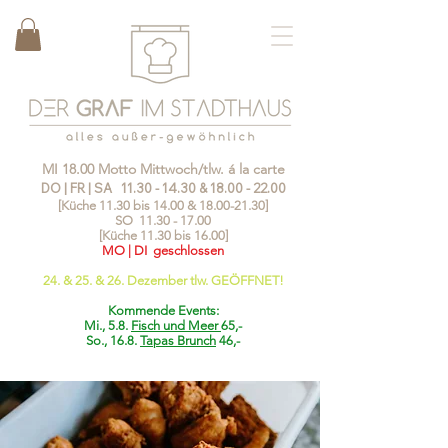
MI 18.00 Motto Mittwoch/tlw. á la carte
DO | FR | SA
11.30 - 14.30
&
18.00 - 22.00
[Küche 11.30 bis 14.00 &
18.00-21.30
]
SO
11.30 - 17.00
[Küche 11.30 bis 16.00]
MO | DI geschlossen
24. & 25. & 26. Dezember tlw. GEÖFFNET!
Kommende Events:
Mi., 5.8.
Fisch und Meer
65,-
So., 16.8.
Tapas Brunch
46,-