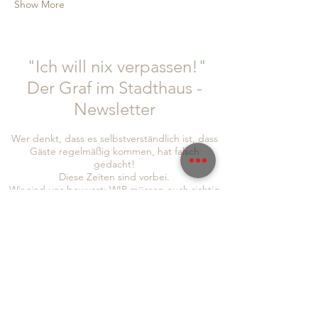
Show More
"Ich will nix verpassen!"
Der Graf im Stadthaus -
Newsletter
Wer denkt, dass es selbstverständlich ist, dass
Gäste regelmäßig kommen, hat falsch
gedacht!
Diese Zeiten sind vorbei.
Wir sind uns bewusst: WIR müssen euch richtig
was bieten. IHR müsst euch bei uns wohl fühlen
und auch wir haben die Bringschuld, euch
Informationen und Neuigkeiten zukommen zu
lassen!
Um auch sichergehen zu können, dass wir euch
alle erreichen, seid doch so lieb und folgt uns
gleich auf
Instagram
und
Facebook
, abonniert
auch gerne unseren Newsletter, um immer so
schnell wie möglich von allen Neuigkeiten zu