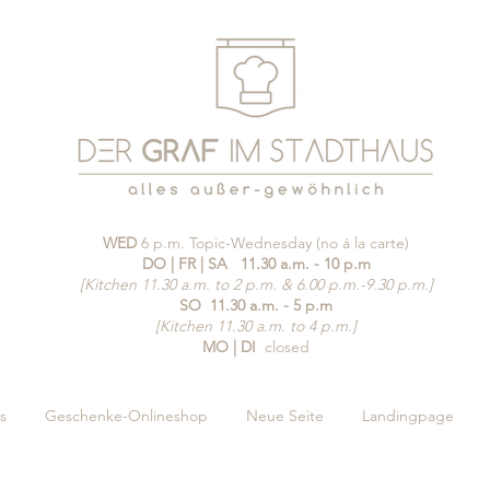
WED
6 p.m. Topic-Wednesday (no á la carte)
DO | FR | SA
11.30 a.m. - 10 p.m
[Kitchen 11.30 a.m. to 2 p.m. & 6.00 p.m.-9.30 p.m.]
SO
11.30 a.m. - 5 p.m
[Kitchen 11.30 a.m. to 4 p.m.]
MO | DI
closed
s
Geschenke-Onlineshop
Neue Seite
Landingpage