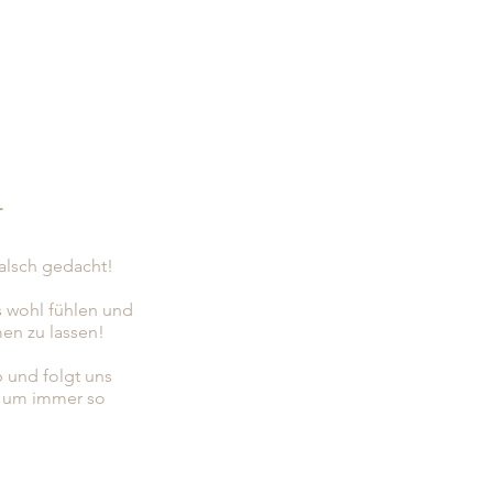
r
falsch gedacht!
s wohl fühlen und
en zu lassen!
b und folgt uns
, um immer so