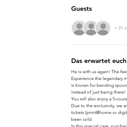
Guests
+ 21 o
Das erwartet euch
He is with us again! The fe
Experience the legendary me
is known for bending spoons
instead of just being there!
You will also enjoy a 5-cou
Due to the exclusivity, we a
tickets (print@home or digita
been sold.
In this special case, purchas