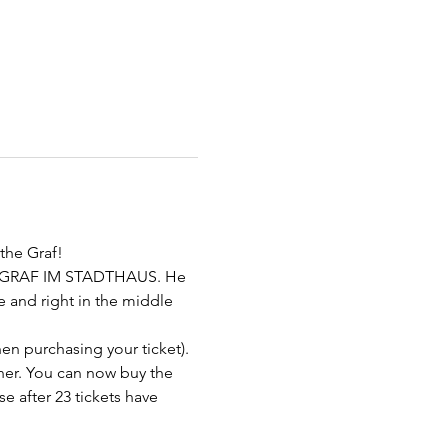
the Graf!
 the GRAF IM STADTHAUS. He 
 and right in the middle 
en purchasing your ticket).
nner. You can now buy the 
e after 23 tickets have 