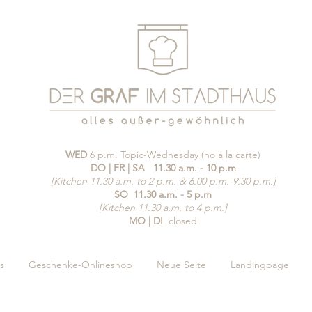
WED
6 p.m. Topic-Wednesday (no á la carte)
DO | FR | SA
11.30 a.m. - 10 p.m
[Kitchen 11.30 a.m. to 2 p.m. & 6.00 p.m.-9.30 p.m.]
SO
11.30 a.m. - 5 p.m
[Kitchen 11.30 a.m. to 4 p.m.]
MO | DI
closed
s
Geschenke-Onlineshop
Neue Seite
Landingpage