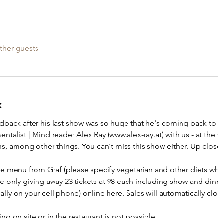
ther guests
:
edback after his last show was so huge that he's coming back to 
ntalist | Mind reader Alex Ray (www.alex-ray.at) with us - at
, among other things. You can't miss this show either. Up close
rse menu from Graf (please specify vegetarian and other diets wh
re only giving away 23 tickets at 98 each including show and di
lly on your cell phone) online here. Sales will automatically clos
ing on site or in the restaurant is not possible.