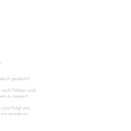
r
falsch gedacht!
s wohl fühlen und
en zu lassen!
b und folgt uns
, um immer so