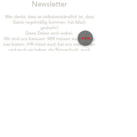
Newsletter
Wer denkt, dass es selbstverständlich ist, dass
Gäste regelmäßig kommen, hat falsch
gedacht!
Diese Zeiten sind vorbei.
Wir sind uns bewusst: WIR müssen euch richtig
was bieten. IHR müsst euch bei uns wohl fühlen
und auch wir haben die Bringschuld, euch
Informationen und Neuigkeiten zukommen zu
lassen!
Um auch sichergehen zu können, dass wir euch
alle erreichen, seid doch so lieb und folgt uns
gleich auf
Instagram
und
Facebook
, abonniert
auch gerne unseren Newsletter, um immer so
schnell wie möglich von allen Neuigkeiten zu
erfahren:
Absenden