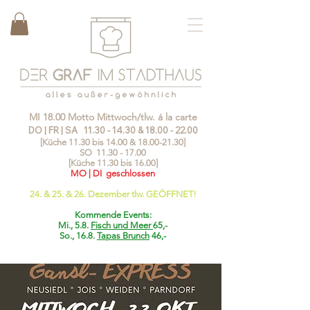
MI 18.00 Motto Mittwoch/tlw. á la carte
DO | FR | SA
11.30 - 14.30
&
18.00 - 22.00
[Küche 11.30 bis 14.00 &
18.00-21.30
]
SO
11.30 - 17.00
[Küche 11.30 bis 16.00]
MO | DI geschlossen
24. & 25. & 26. Dezember tlw. GEÖFFNET!
Kommende Events:
Mi., 5.8.
Fisch und Meer
65,-
So., 16.8.
Tapas Brunch
46,-