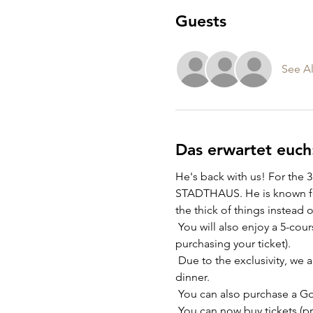
Guests
See Al
Das erwartet euch
He's back with us! For the 3
STADTHAUS. He is known for
the thick of things instead o
 You will also enjoy a 5-course menu from the Graf (please state vegetarian or other dietary requirements when 
purchasing your ticket).
 Due to the exclusivity, we are again giving away a maximum of 24 tickets at € 98 each including aperitif, show and 
dinner.
 You can also purchase a G
 You can now buy tickets (print@home or digitally on your mobile phone) on our homepage. Sales will automatically 