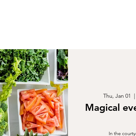
Thu, Jan 01
  |
Magical ev
In the court