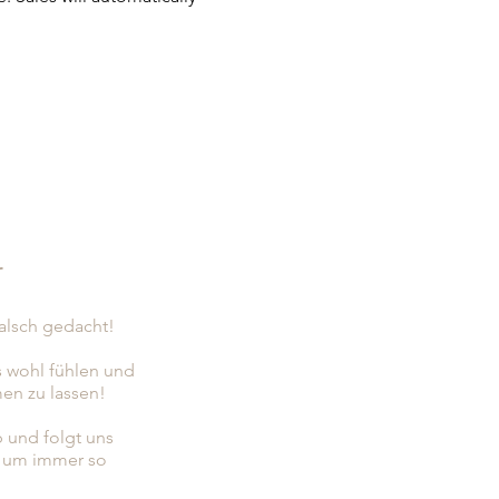
r
falsch gedacht!
s wohl fühlen und
en zu lassen!
b und folgt uns
, um immer so