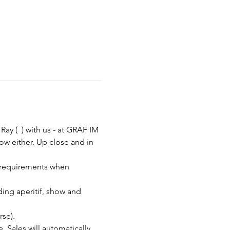
Ray ( 
 ) with us - at GRAF IM 
w either. Up close and in 
se).