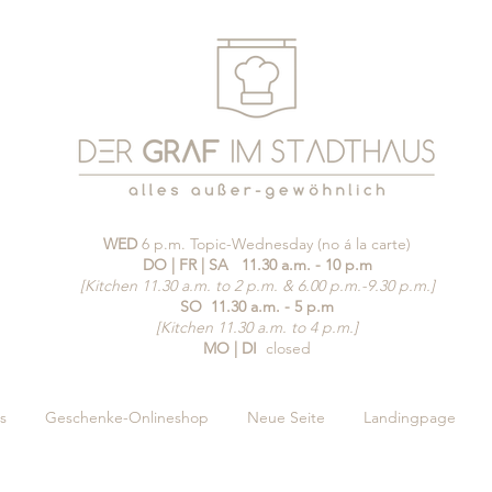
WED
6 p.m. Topic-Wednesday (no á la carte)
DO | FR | SA
11.30 a.m. - 10 p.m
[Kitchen 11.30 a.m. to 2 p.m. & 6.00 p.m.-9.30 p.m.]
SO
11.30 a.m. - 5 p.m
[Kitchen 11.30 a.m. to 4 p.m.]
MO | DI
closed
s
Geschenke-Onlineshop
Neue Seite
Landingpage