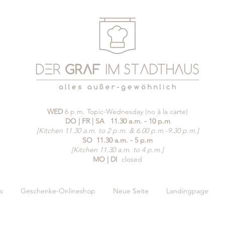
WED
6 p.m. Topic-Wednesday (no á la carte)
DO | FR | SA
11.30 a.m. - 10 p.m
[Kitchen 11.30 a.m. to 2 p.m. & 6.00 p.m.-9.30 p.m.]
SO
11.30 a.m. - 5 p.m
[Kitchen 11.30 a.m. to 4 p.m.]
MO | DI
closed
s
Geschenke-Onlineshop
Neue Seite
Landingpage