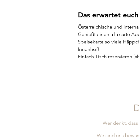
Das erwartet euch
Österreichische und internat
Genießt einen á la carte Ab
Speisekarte so viele Häppch
Innenhof!
Einfach Tisch reservieren 
D
Wer denkt, dass 
Wir sind uns bewus