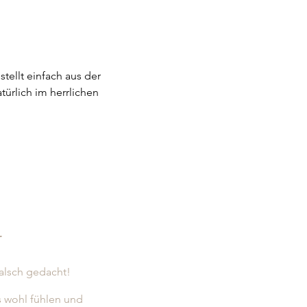
tellt einfach aus der 
ürlich im herrlichen 
r
falsch gedacht!
s wohl fühlen und