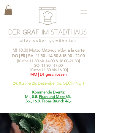
MI 18.00 Motto Mittwoch/tlw. á la carte
DO | FR | SA
11.30 - 14.30
&
18.00 - 22.00
[Küche 11.30 bis 14.00 &
18.00-21.30
]
SO
11.30 - 17.00
[Küche 11.30 bis 16.00]
MO | DI geschlossen
24. & 25. & 26. Dezember tlw. GEÖFFNET!
Kommende Events:
Mi., 5.8.
Fisch und Meer
65,-
So., 16.8.
Tapas Brunch
46,-