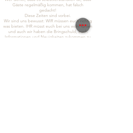
Gäste regelmäßig kommen, hat falsch
gedacht!
Diese Zeiten sind vorbei.
Wir sind uns bewusst: WIR müssen euch richtig
was bieten. IHR müsst euch bei uns wohl fühlen
und auch wir haben die Bringschuld, euch
Informationen und Neuigkeiten zukommen zu
lassen!
Um auch sichergehen zu können, dass wir euch
alle erreichen, seid doch so lieb und folgt uns
gleich auf
Instagram
und
Facebook
, abonniert
auch gerne unseren Newsletter, um immer so
schnell wie möglich von allen Neuigkeiten zu
erfahren:
Absenden