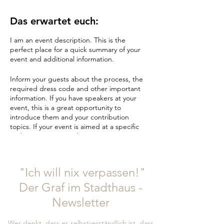
Das erwartet euch:
I am an event description. This is the
perfect place for a quick summary of your
event and additional information.
Inform your guests about the process, the
required dress code and other important
information. If you have speakers at your
event, this is a great opportunity to
introduce them and your contribution
topics. If your event is aimed at a specific
audience, mention it here.
This is your chance to get visitors excited
about your event. So don't be afraid to add
"Ich will nix verpassen!"
your personal touch. Encourage your visitors
to register, accept or cancel, or purchase a
Der Graf im Stadthaus -
ticket to secure a spot.
Newsletter
Wer denkt, dass es selbstverständlich ist, dass