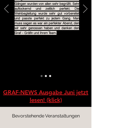
Gängen wurden von allen sehr begrüßt. Sehr
auflockernd und zeitlich perfekt. Die
Weinbegleitung wurde sehr gut vorbereitet
und passte perfekt zu jedem Gang. Man
muss sagen es war ein perfekter Abend, den
wir sehr genossen haben und danken den
Graf – Gräfin und ihrem Team.
GRAF-NEWS Ausgabe Juni jetzt
lesen! (klick)
Bevorstehende Veranstaltungen