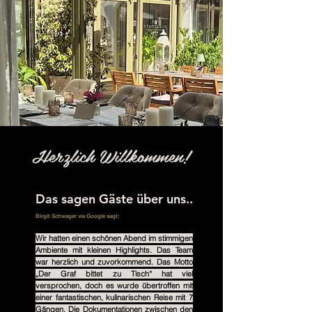
Herzlich Willkommen!
Das sagen Gäste über uns..
Birgit Schwager via Google sagt:
Wir hatten einen schönen Abend im stimmigen
Ambiente mit kleinen Highlights. Das Team
war herzlich und zuvorkommend. Das Motto
„Der Graf bittet zu Tisch“ hat viel
versprochen, doch es wurde übertroffen mit
einer fantastischen, kulinarischen Reise mit 7
Gängen. Die Dokumentationen zwischen den