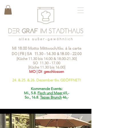
MI 18.00 Motto Mittwoch/tlw. á la carte
DO | FR | SA
11.30 - 14.30
&
18.00 - 22.00
[Küche 11.30 bis 14.00 &
18.00-21.30
]
SO
11.30 - 17.00
[Küche 11.30 bis 16.00]
MO | DI geschlossen
24. & 25. & 26. Dezember tlw. GEÖFFNET!
Kommende Events:
Mi., 5.8.
Fisch und Meer
65,-
So., 16.8.
Tapas Brunch
46,-