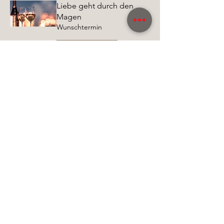
Liebe geht durch den
Magen
Wunschtermin
Tickets kaufen
"Ich will nix verpassen!"
Der Graf im Stadthaus -
Newsletter
Wer denkt, dass es selbstverständlich ist, dass
Gäste regelmäßig kommen, hat falsch
gedacht!
Diese Zeiten sind vorbei.
Wir sind uns bewusst: WIR müssen euch richtig
was bieten. IHR müsst euch bei uns wohl fühlen
und auch wir haben die Bringschuld, euch
Informationen und Neuigkeiten zukommen zu
lassen!