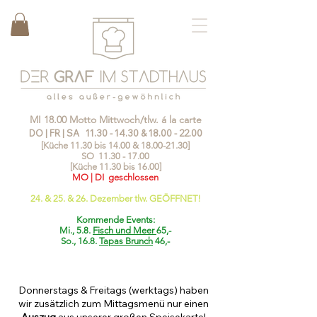
MI 18.00 Motto Mittwoch/tlw. á la carte
DO | FR | SA
11.30 - 14.30
&
18.00 - 22.00
[Küche 11.30 bis 14.00 &
18.00-21.30
]
SO
11.30 - 17.00
[Küche 11.30 bis 16.00]
MO | DI geschlossen
24. & 25. & 26. Dezember tlw. GEÖFFNET!
Kommende Events:
Mi., 5.8.
Fisch und Meer
65,-
So., 16.8.
Tapas Brunch
46,-
Donnerstags & Freitags (werktags) haben
wir zusätzlich zum Mittagsmenü nur einen