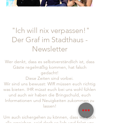
"Ich will nix verpassen!"
Der Graf im Stadthaus -
Newsletter
Wer denkt, dass es selbstverständlich ist, dass
Gäste regelmäßig kommen, hat falsch
gedacht!
Diese Zeiten sind vorbei.
Wir sind uns bewusst: WIR müssen euch richtig
was bieten. IHR müsst euch bei uns wohl fühlen
und auch wir haben die Bringschuld, euch
Informationen und Neuigkeiten zukommen zu
lassen!
Um auch sichergehen zu können, dass wir euch
alle erreichen, seid doch so lieb und folgt uns
gleich auf
Instagram
und
Facebook
, abonniert
auch gerne unseren Newsletter, um immer so