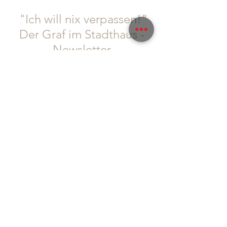
"Ich will nix verpassen!"
Der Graf im Stadthaus -
Newsletter
Wer denkt, dass es selbstverständlich ist, dass
Gäste regelmäßig kommen, hat falsch
gedacht!
Diese Zeiten sind vorbei.
Wir sind uns bewusst: WIR müssen euch richtig
was bieten. IHR müsst euch bei uns wohl fühlen
und auch wir haben die Bringschuld, euch
Informationen und Neuigkeiten zukommen zu
lassen!
Um auch sichergehen zu können, dass wir euch
alle erreichen, seid doch so lieb und folgt uns
gleich auf
Instagram
und
Facebook
, abonniert
auch gerne unseren Newsletter, um immer so
schnell wie möglich von allen Neuigkeiten zu
erfahren: