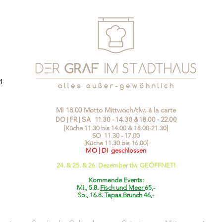
1
MI 18.00 Motto Mittwoch/tlw. á la carte
DO | FR | SA 11.30 - 14.30 & 18.00 - 22.00
[Küche 11.30 bis 14.00 & 18.00-21.30]
SO 11.30 - 17.00
[Küche 11.30 bis 16.00]
MO | DI geschlossen
24. & 25. & 26. Dezember tlw. GEÖFFNET!
Kommende Events:
Mi., 5.8.
Fisch und Meer
65,-
So., 16.8.
Tapas Brunch
46,-