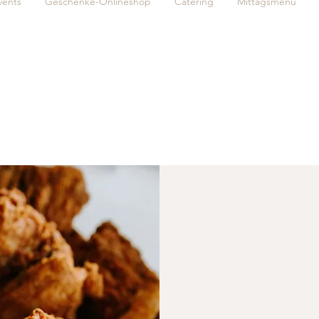
vents
Geschenke-Onlineshop
Catering
Mittagsmenü