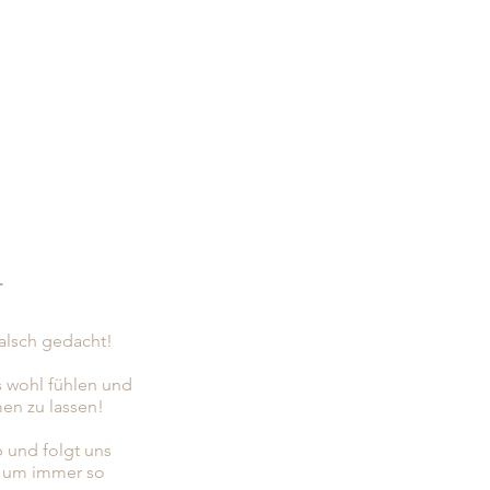
r
falsch gedacht!
s wohl fühlen und
en zu lassen!
b und folgt uns
, um immer so