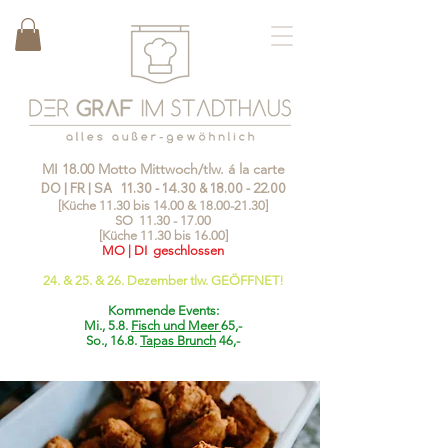
MI 18.00 Motto Mittwoch/tlw. á la carte
DO | FR | SA
11.30 - 14.30
&
18.00 - 22.00
[Küche 11.30 bis 14.00 &
18.00-21.30
]
SO
11.30 - 17.00
[Küche 11.30 bis 16.00]
MO | DI geschlossen
24. & 25. & 26. Dezember tlw. GEÖFFNET!
Kommende Events:
Mi., 5.8.
Fisch und Meer
65,-
So., 16.8.
Tapas Brunch
46,-