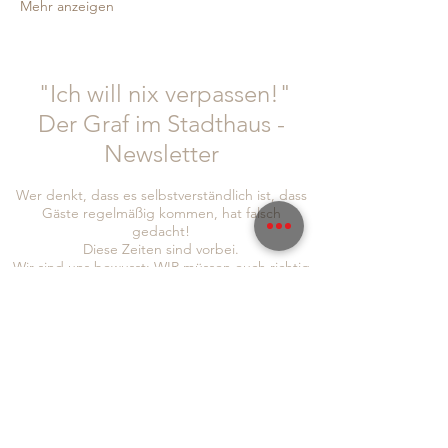
Mehr anzeigen
"Ich will nix verpassen!"
Der Graf im Stadthaus -
Newsletter
Wer denkt, dass es selbstverständlich ist, dass
Gäste regelmäßig kommen, hat falsch
gedacht!
Diese Zeiten sind vorbei.
Wir sind uns bewusst: WIR müssen euch richtig
was bieten. IHR müsst euch bei uns wohl fühlen
und auch wir haben die Bringschuld, euch
Informationen und Neuigkeiten zukommen zu
lassen!
Um auch sichergehen zu können, dass wir euch
alle erreichen, seid doch so lieb und folgt uns
gleich auf
Instagram
und
Facebook
, abonniert
auch gerne unseren Newsletter, um immer so
schnell wie möglich von allen Neuigkeiten zu