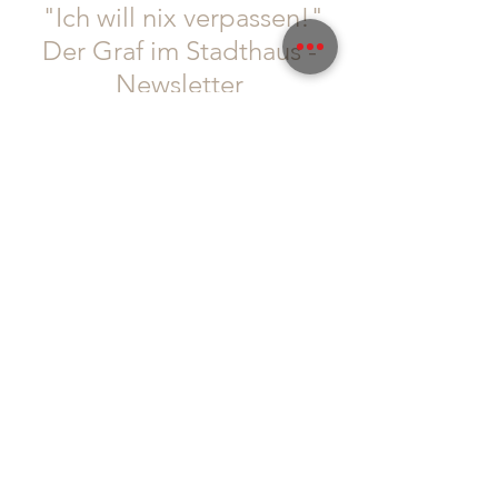
"Ich will nix verpassen!"
Der Graf im Stadthaus -
Newsletter
Wer denkt, dass es selbstverständlich ist, dass
Gäste regelmäßig kommen, hat falsch
gedacht!
Diese Zeiten sind vorbei.
Wir sind uns bewusst: WIR müssen euch richtig
was bieten. IHR müsst euch bei uns wohl fühlen
und auch wir haben die Bringschuld, euch
Informationen und Neuigkeiten zukommen zu
lassen!
Um auch sichergehen zu können, dass wir euch
alle erreichen, seid doch so lieb und folgt uns
gleich auf
Instagram
und
Facebook
, abonniert
auch gerne unseren Newsletter, um immer so
schnell wie möglich von allen Neuigkeiten zu
erfahren: