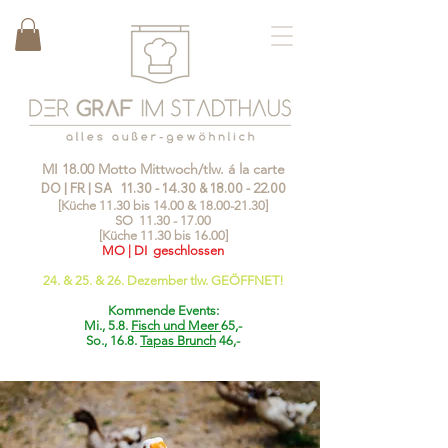
MI 18.00 Motto Mittwoch/tlw. á la carte
DO | FR | SA
11.30 - 14.30
&
18.00 - 22.00
[Küche 11.30 bis 14.00 &
18.00-21.30
]
SO
11.30 - 17.00
[Küche 11.30 bis 16.00]
MO | DI geschlossen
24. & 25. & 26. Dezember tlw. GEÖFFNET!
Kommende Events:
Mi., 5.8.
Fisch und Meer
65,-
So., 16.8.
Tapas Brunch
46,-