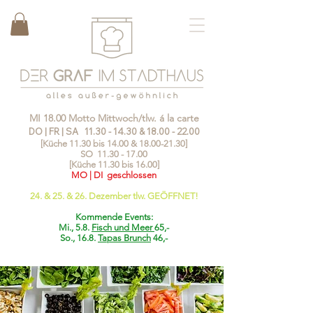
MI 18.00 Motto Mittwoch/tlw. á la carte
DO | FR | SA
11.30 - 14.30
&
18.00 - 22.00
[Küche 11.30 bis 14.00 &
18.00-21.30
]
SO
11.30 - 17.00
[Küche 11.30 bis 16.00]
MO | DI geschlossen
24. & 25. & 26. Dezember tlw. GEÖFFNET!
Kommende Events:
Mi., 5.8.
Fisch und Meer
65,-
So., 16.8.
Tapas Brunch
46,-