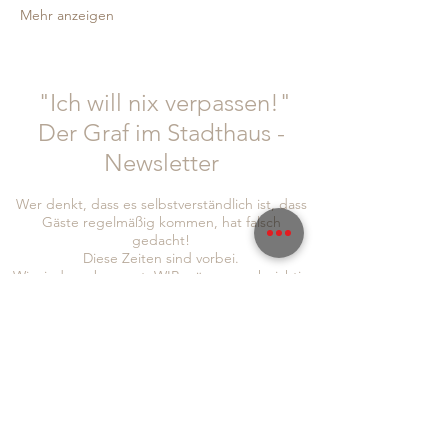
Mehr anzeigen
"Ich will nix verpassen!"
Der Graf im Stadthaus -
Newsletter
Wer denkt, dass es selbstverständlich ist, dass
Gäste regelmäßig kommen, hat falsch
gedacht!
Diese Zeiten sind vorbei.
Wir sind uns bewusst: WIR müssen euch richtig
was bieten. IHR müsst euch bei uns wohl fühlen
und auch wir haben die Bringschuld, euch
Informationen und Neuigkeiten zukommen zu
lassen!
Um auch sichergehen zu können, dass wir euch
alle erreichen, seid doch so lieb und folgt uns
gleich auf
Instagram
und
Facebook
, abonniert
auch gerne unseren Newsletter, um immer so