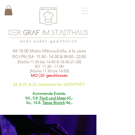
MI 18.00 Motto Mittwoch/tlw. á la carte
DO | FR | SA
11.30 - 14.30
&
18.00 - 22.00
[Küche 11.30 bis 14.00 &
18.00-21.30
]
SO
11.30 - 17.00
[Küche 11.30 bis 16.00]
MO | DI geschlossen
24. & 25. & 26. Dezember tlw. GEÖFFNET!
Kommende Events:
Mi., 5.8.
Fisch und Meer
65,-
So., 16.8.
Tapas Brunch
46,-