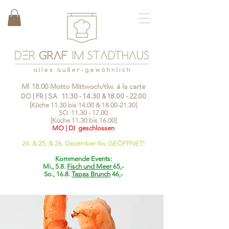
MI 18.00 Motto Mittwoch/tlw. á la carte
DO | FR | SA
11.30 - 14.30
&
18.00 - 22.00
[Küche 11.30 bis 14.00 &
18.00-21.30
]
SO
11.30 - 17.00
[Küche 11.30 bis 16.00]
MO | DI geschlossen
24. & 25. & 26. Dezember tlw. GEÖFFNET!
Kommende Events:
Mi., 5.8.
Fisch und Meer
65,-
So., 16.8.
Tapas Brunch
46,-