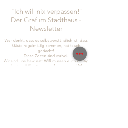
"Ich will nix verpassen!"
Der Graf im Stadthaus -
Newsletter
Wer denkt, dass es selbstverständlich ist, dass
Gäste regelmäßig kommen, hat falsch
gedacht!
Diese Zeiten sind vorbei.
Wir sind uns bewusst: WIR müssen euch richtig
was bieten. IHR müsst euch bei uns wohl fühlen
und auch wir haben die Bringschuld, euch
Informationen und Neuigkeiten zukommen zu
lassen!
Um auch sichergehen zu können, dass wir euch
alle erreichen, seid doch so lieb und folgt uns
gleich auf
Instagram
und
Facebook
, abonniert
auch gerne unseren Newsletter, um immer so
schnell wie möglich von allen Neuigkeiten zu
erfahren: