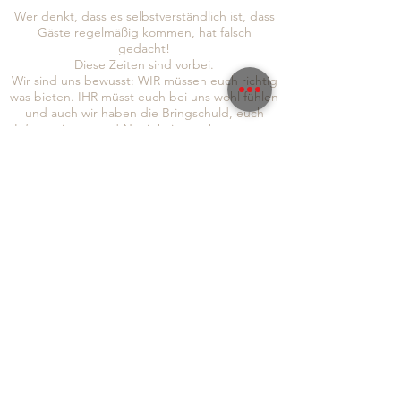
Wer denkt, dass es selbstverständlich ist, dass
Gäste regelmäßig kommen, hat falsch
gedacht!
Diese Zeiten sind vorbei.
Wir sind uns bewusst: WIR müssen euch richtig
was bieten. IHR müsst euch bei uns wohl fühlen
und auch wir haben die Bringschuld, euch
Informationen und Neuigkeiten zukommen zu
lassen!
Um auch sichergehen zu können, dass wir euch
alle erreichen, seid doch so lieb und folgt uns
gleich auf
Instagram
und
Facebook
, abonniert
auch gerne unseren Newsletter, um immer so
schnell wie möglich von allen Neuigkeiten zu
erfahren:
Absenden