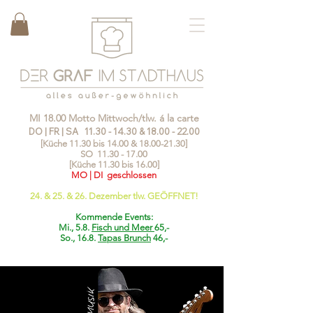
MI 18.00 Motto Mittwoch/tlw. á la carte
DO | FR | SA
11.30 - 14.30
&
18.00 - 22.00
[Küche 11.30 bis 14.00 &
18.00-21.30
]
SO
11.30 - 17.00
[Küche 11.30 bis 16.00]
MO | DI geschlossen
24. & 25. & 26. Dezember tlw. GEÖFFNET!
Kommende Events:
Mi., 5.8.
Fisch und Meer
65,-
So., 16.8.
Tapas Brunch
46,-